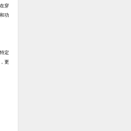
在穿
和功
合特定
，更