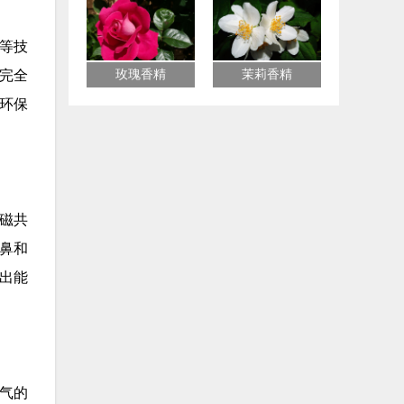
等技
完全
玫瑰香精
茉莉香精
环保
磁共
鼻和
出能
气的