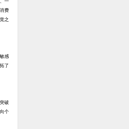
、一
消费
觉之
敏感
拓了
正突破
向个