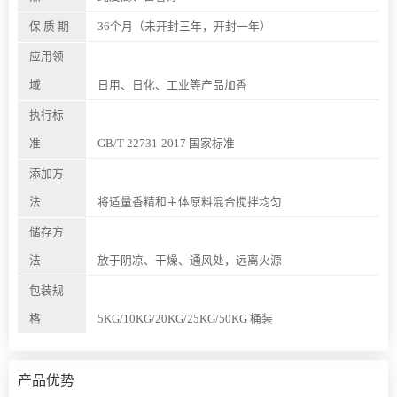
保 质 期
36个月（未开封三年，开封一年）
应用领
域
日用、日化、工业等产品加香
执行标
准
GB/T 22731-2017 国家标准
添加方
法
将适量香精和主体原料混合搅拌均匀
储存方
法
放于阴凉、干燥、通风处，远离火源
包装规
格
5KG/10KG/20KG/25KG/50KG 桶装
产品优势