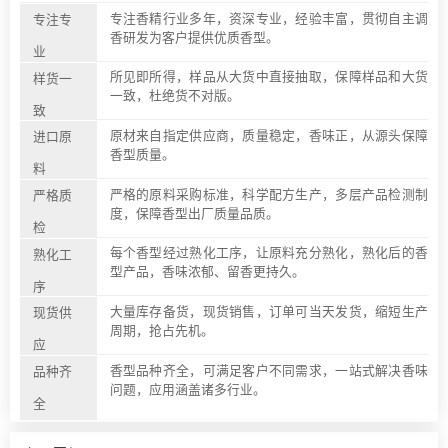
专注香精行业多年，资深专业，经验丰富，贯彻自主调
专注专
香研发为客户提供优质香型。
业
所见即所得，样品从大货中直接抽取，保障样品和大货
样货一
一致，杜绝货不对版。
致
原材来自指定供应商，质量稳定，香味正，从源头保障
进口原
香型质量。
料
严格的原料采购标准，科学配方生产，多层产品检测制
严格质
度，保障香型出厂质量品质。
检
每个香型经过熟化工序，让原料充分熟化，熟化后的香
熟化工
型产品，香味浓郁、留香更持久。
序
大量库存备货，现货销售，订单可当天发货，缩短生产
现货供
周期，抢占先机。
应
香型品种齐全，可满足客户不同需求，一站式解决香味
品种齐
问题，应用涵盖诸多行业。
全