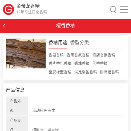
金帝龙香精
17年专注日化香精
檀香香精
0
香精用途
香型分类
香皂香精
香薰香氛香精
酒店香氛香精
香片香包香精
蜡烛香精
佛香香精
塑胶橡塑香精
浴足浴盐香精
耐高温香精
产品信息
产品外
观
流动纯色液体
产品卖
点
纯度高、留香好