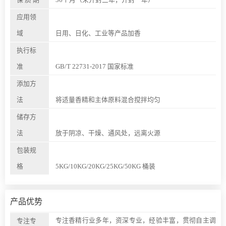
应用领
域
日用、日化、工业等产品加香
执行标
准
GB/T 22731-2017 国家标准
添加方
法
将适量香精和主体原料混合搅拌均匀
储存方
法
放于阴凉、干燥、通风处，远离火源
包装规
格
5KG/10KG/20KG/25KG/50KG 桶装
产品优势
专注香精行业多年，资深专业，经验丰富，贯彻自主调
专注专