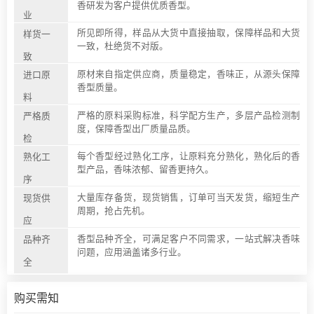
香研发为客户提供优质香型。
业
所见即所得，样品从大货中直接抽取，保障样品和大货
样货一
一致，杜绝货不对版。
致
原材来自指定供应商，质量稳定，香味正，从源头保障
进口原
香型质量。
料
严格的原料采购标准，科学配方生产，多层产品检测制
严格质
度，保障香型出厂质量品质。
检
每个香型经过熟化工序，让原料充分熟化，熟化后的香
熟化工
型产品，香味浓郁、留香更持久。
序
大量库存备货，现货销售，订单可当天发货，缩短生产
现货供
周期，抢占先机。
应
香型品种齐全，可满足客户不同需求，一站式解决香味
品种齐
问题，应用涵盖诸多行业。
全
购买需知