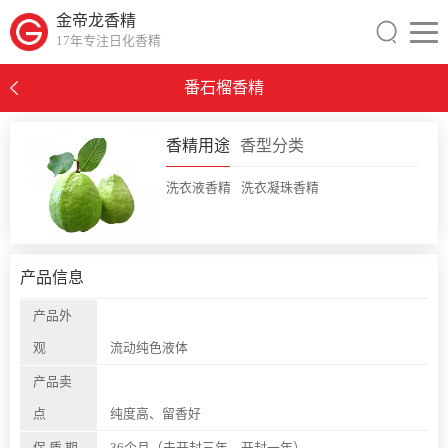
金帝龙香精
17年专注日化香精
番石榴香精
0
香精用途
香型分类
洗衣液香精
洗衣凝珠香精
产品信息
产品外
观
流动纯色液体
产品卖
点
纯度高、留香好
保 质 期
36个月（未开封三年，开封一年）