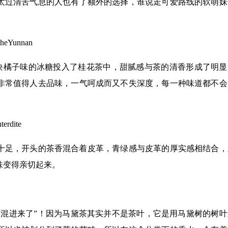
太过清苦气息的人也有了额外的选择，谁说走可爱路线的软萌妹
eYunnan
一块橘子味的冰糖投入了桂花茶中，甜腻感与茶的清香形成了明显
非常值得人去品味，一气呵成而又不失深度，每一种味道都不会
rdite
十足，开头的茶香混合着皮革，青绿感与皮革的厚实感相结合，
味变得亲切起来。
西混进来了”！因为马黛茶其实并不是茶叶，它是用马黛树的树叶