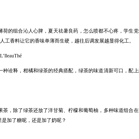
薄荷的组合沁人心脾，夏天祛暑良药，怎么喷都不心疼，学生党
的人工香料让它的香味单薄而生硬，越往后调发展越显得化工。
leauThé
一种诠释，柑橘和绿茶的经典搭配，绿茶的味道清新可口，配上
果茶，除了绿茶还放了洋甘菊、柠檬和葡萄柚，多种味道组合在
里是加了糖呢，还是加了奶呢？