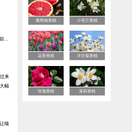
。
葡萄柚香精
小苍兰香精
款，
花香香精
洋甘菊香精
译过来
大幅
玫瑰香精
茉莉香精
让嗅