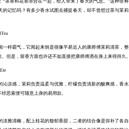
：“茶香和花香溶合在一起，给人带来了春天的气息。”这种诠释
天的记忆吗？有多少香水试图去捕捉春天，却不曾想过茶与茉莉
Tea
国一样霸气，它闻起来倒是很像平易近人的康师傅茉莉清茶，整
质。但是，留香方面也许还不如直接把康师傅洒在身上来得持久
Ete
的沁凉感，茉莉负责温柔与优雅，柠檬负责清新的酸爽感，香水
不经思索便可随意上身的易用款。
的淡雅清幽，配上桂花的馥郁香甜，二者的结合像是弥补了各自