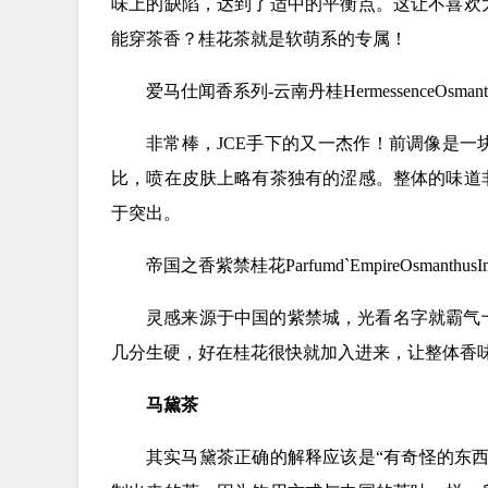
味上的缺陷，达到了适中的平衡点。这让不喜欢
能穿茶香？桂花茶就是软萌系的专属！
爱马仕闻香系列-云南丹桂HermessenceOsmanth
非常棒，JCE手下的又一杰作！前调像是
比，喷在皮肤上略有茶独有的涩感。整体的味道
于突出。
帝国之香紫禁桂花Parfumd`EmpireOsmanthusInte
灵感来源于中国的紫禁城，光看名字就霸气
几分生硬，好在桂花很快就加入进来，让整体香
马黛茶
其实马黛茶正确的解释应该是“有奇怪的东