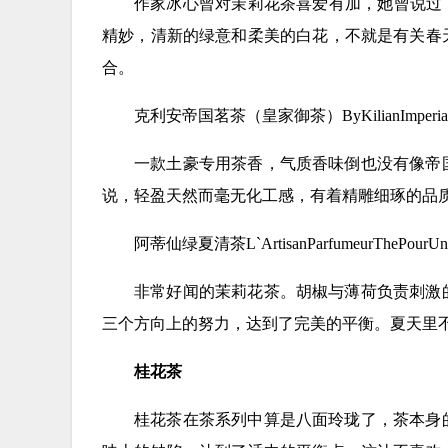
作家冰心曾对茉莉花茶喜爱有加，她曾说过
精妙，清新的绿意和柔美的白花，不就是有关春
合。
克利安帝国茗茶（皇家御茶）ByKilianImperial
一款土豪专用茶香，气质香味倒也没有像帝
说，轻盈天然而毫无化工感，有着精雕细琢的品
阿蒂仙绿夏清茶L`ArtisanParfumeurThePourUn
非常好闻的茉莉花茶。胡椒与薄荷负责刺激
三个方向上的努力，达到了完美的平衡。夏天里
桂花茶
桂花茶在茶系列中算是八面玲珑了，茶本身