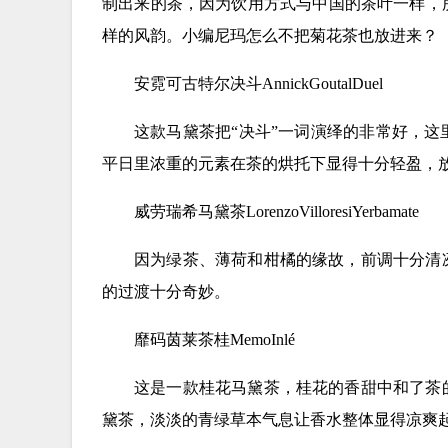
制出来的茶，因为饮用方式与中国的茶叶一样，
样的风韵。小编尼玛怎么不把菊花茶也放进来？
安霓可古特尔决斗AnnickGoutalDuel
这款马黛茶把“决斗”一词演绎的非常好，
平日里浓重的元素在茶的烘托下显得十分轻盈，
威劳瑞希马黛茶LorenzoVilloresiYerbamate
因为绿茶、薄荷和柑橘的缘故，前调十分清
的过渡十分奇妙。
靡码茵莱茶桂MemoInlé
这是一款桂花马黛茶，桂花的香甜中和了茶
黛茶，淡淡的青绿草本气息让香水整体显得凉爽