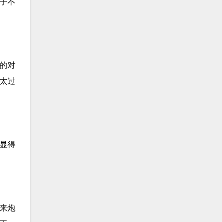
子不
的对
太过
显得
来炮