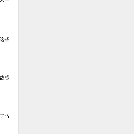
不一
这些
热感
了马