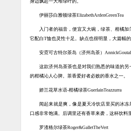
身边飘起一大堆绿叶的。
伊丽莎白雅顿绿茶ElizabethArdenGreenTea
入门者的福音，便宜又大碗，绿茶、柑橘加
它配白T恤也灵性十足。缺点也很明显，大篇幅
安霓可古特尔茶岛（济州岛茶）AnnickGoutalL’I
这款济州岛茶茶也是对我们熟悉的味道的另
的柑橘沁人心脾。茶香爱好者必败的香水之一。
娇兰花草水语-柑橘绿茶GuerlainTeazzurra
闻起来就是爽，像是夏天冷饮店里买的冰冻
口感非常饱满。后调里还有香草来袭，这杯饮料
罗渣格尔绿茶Roger&GalletTheVert