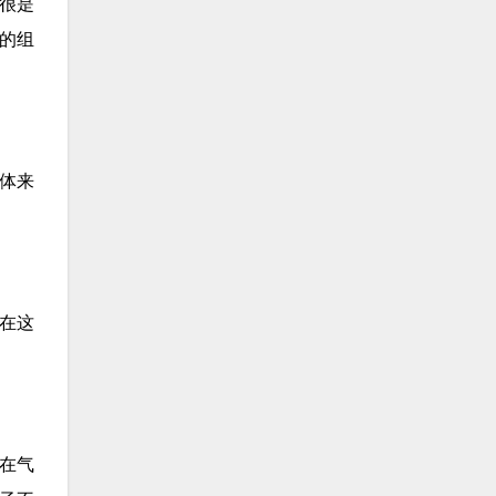
很是
的组
体来
。
在这
在气