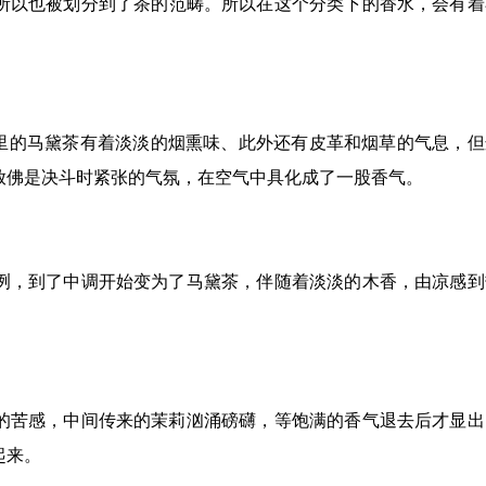
所以也被划分到了茶的范畴。所以在这个分类下的香水，会有着
这里的马黛茶有着淡淡的烟熏味、此外还有皮革和烟草的气息，但
放佛是决斗时紧张的气氛，在空气中具化成了一股香气。
冽，到了中调开始变为了马黛茶，伴随着淡淡的木香，由凉感到
的苦感，中间传来的茉莉汹涌磅礴，等饱满的香气退去后才显出
起来。