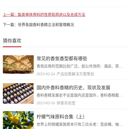
上一篇：
酯类单体香料的性质和用途以及合成方法
下一篇：
世界各国香料香精立法和管理概况
猜你喜欢
常见的香氛香型都有哪些
香氛应用的范围比较广泛，如公共场所：酒店、宾馆、KTV、酒吧或者服装店等，家用也是可以的，可以用来覆盖宠物的气味或者刚装修完的味道！在日常香型选择上我们可能有很...
2023-02-24
产品加香解决方案策划
国内外香料香精的历史、现状及发展
香料香精发展史不论是国内还是国外，香料香精都有着非常悠久的历史。据记载，公元前3500年埃及皇帝曼乃斯等墓里就发现了似是树脂或香膏所散发出的香气，而我国早在50...
2023-02-16
研香实验室
柠檬气味原料合集（上）
世界上的柑橘家族原本只有三位长老：宽皮橘、柚子和香橼 。柑橘家族扩大的进程中，香橼只作父本、柚子只作母本、宽皮橘则是既当“爹”又当“妈”。后来因为他们的互相杂交...